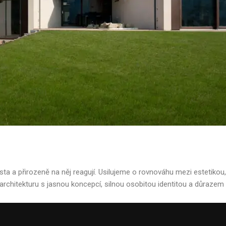
vby, které obstojí v čas
ta a přirozeně na něj reagují. Usilujeme o rovnováhu mezi estetiko
architekturu s jasnou koncepcí, silnou osobitou identitou a důrazem na